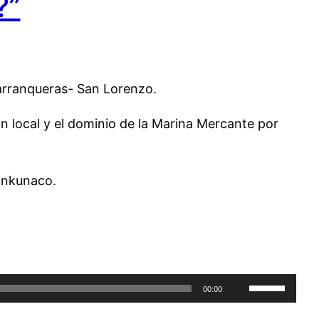
?”
Barranqueras- San Lorenzo.
n local y el dominio de la Marina Mercante por
inkunaco.
Utiliza
00:00
las