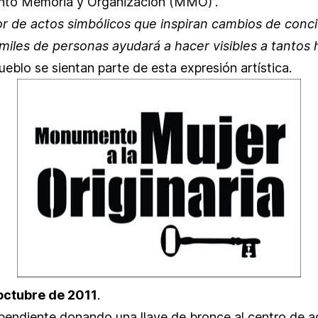
ento Memoria y Organización (MMO)”.
r de actos simbólicos que inspiran cambios de conci
r miles de personas ayudará a hacer visibles a tanto
pueblo se sientan parte de esta expresión artística.
octubre de 2011
.
dependiente donando una llave de bronce al centro de 