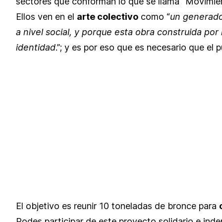
sectores que conforman lo que se llama “Movimi
Ellos ven en el
arte colectivo
como “
un generado
a nivel social, y porque esta obra construida po
identidad
.”; y es por eso que es necesario que el 
El objetivo es reunir 10 toneladas de bronce para
Podes participar de este proyecto solidario e in