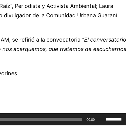
aíz”, Periodista y Activista Ambiental; Laura
o divulgador de la Comunidad Urbana Guaraní
RAM, se refirió a la convocatoria
“El conversatorio
 que nos acerquemos, que tratemos de escucharnos
vorines.
Utiliza
00:00
las