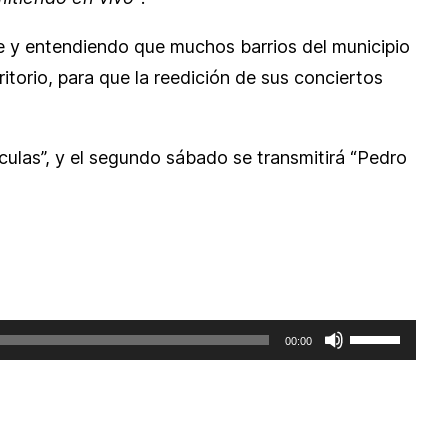
nte y entendiendo que muchos barrios del municipio
ritorio, para que la reedición de sus conciertos
ículas”, y el segundo sábado se transmitirá “Pedro
Utiliza
00:00
las
teclas
de