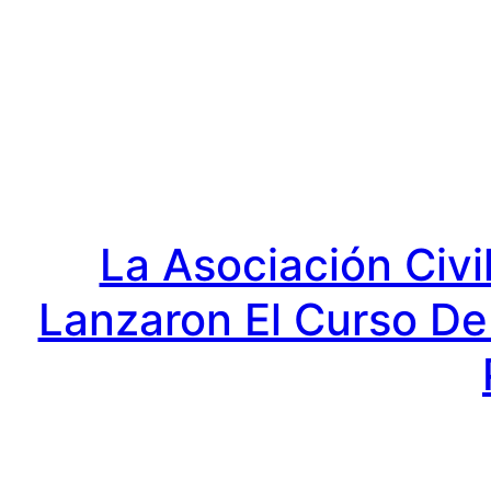
Saltar
al
contenido
La Asociación Civi
Lanzaron El Curso De