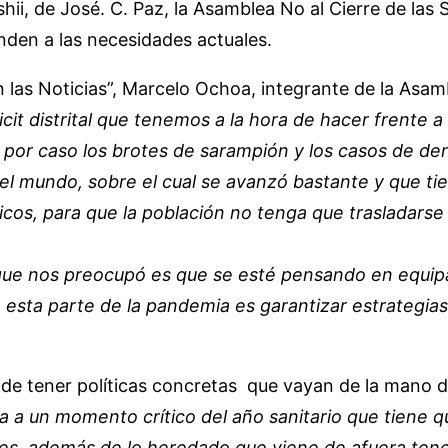
shii, de José. C. Paz, la Asamblea No al Cierre de las
onden a las necesidades actuales.
las Noticias”, Marcelo Ochoa, integrante de la Asambl
cit distrital que tenemos a la hora de hacer frente 
 por caso los brotes de sarampión y los casos de de
l mundo, sobre el cual se avanzó bastante y que tien
égicos, para que la población no tenga que trasladar
 que nos preocupó es que se esté pensando en equipa
esta parte de la pandemia es garantizar estrategias
e tener políticas concretas que vayan de la mano de 
a un momento crítico del año sanitario que tiene q
es, además de lo heredado que viene de afuera ten