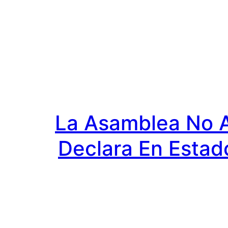
Saltar
al
contenido
La Asamblea No Al
Declara En Estad