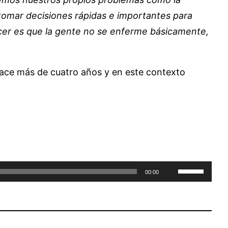
 tomar decisiones rápidas e importantes para
 hacer es que la gente no se enferme básicamente,
 hace más de cuatro años y en este contexto
Utiliza
00:00
las
teclas
de