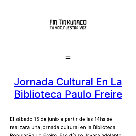
Saltar
al
contenido
Jornada Cultural En La
Biblioteca Paulo Freire
El sábado 15 de junio a partir de las 14hs se
realizara una jornada cultural en la Biblioteca
PopularPaulo Freire. Ese día se llevara adelante