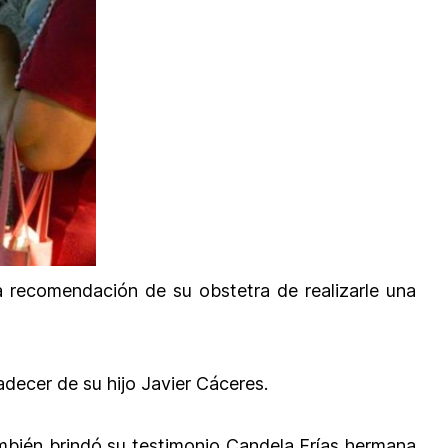
a recomendación de su obstetra de realizarle una
decer de su hijo Javier Cáceres.
también brindó su testimonio Candela Frías hermana