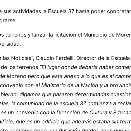
 sus actividades la Escuela 37 hasta poder concretar
grarse.
errenos y lanzar la licitación el Municipio de Moren
versidad.
as Noticias”, Claudio Fardelli, Director de la Escuel
 de los terrenos
“El lugar donde debería haber comen
de Moreno pero que esta anexo a lo que es el campo 
 convenio con el Ministerio de la Nación y la provinc
obierno, digamos que pasaron determinadas cuestion
s, la comunidad de la escuela 37 comienza a reclama
es un convenio con la Dirección de Cultura y Educaci
ficio, que es un edificio que además estaba sin termi
Este convenio tiene una duración de dos años que v