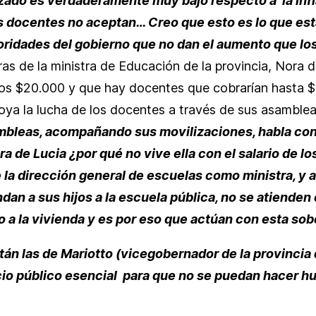
ado es verdaderamente muy bajo respecto a la inflac
s docentes no aceptan… Creo que esto es lo que está 
oridades del gobierno que no dan el aumento que lo
bras de la ministra de Educación de la provincia, Nora
 los $20.000 y que hay docentes que cobrarían hasta $4
oya la lucha de los docentes a través de sus asamblea
bleas, acompañando sus movilizaciones, habla con 
a de Lucia ¿por qué no vive ella con el salario de l
 la dirección general de escuelas como ministra, y a
n a sus hijos a la escuela pública, no se atienden 
so a la vivienda y es por eso que actúan con esta sob
án las de Mariotto (vicegobernador de la provincia
cio público esencial para que no se puedan hacer hue