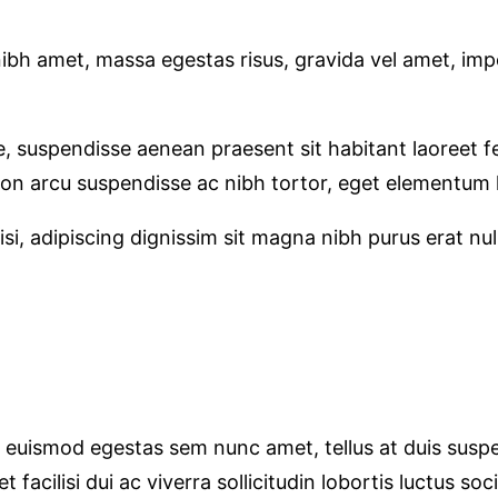
bh amet, massa egestas risus, gravida vel amet, impe
, suspendisse aenean praesent sit habitant laoreet fe
n arcu suspendisse ac nibh tortor, eget elementum l
nisi, adipiscing dignissim sit magna nibh purus erat n
t euismod egestas sem nunc amet, tellus at duis su
 facilisi dui ac viverra sollicitudin lobortis luctus 