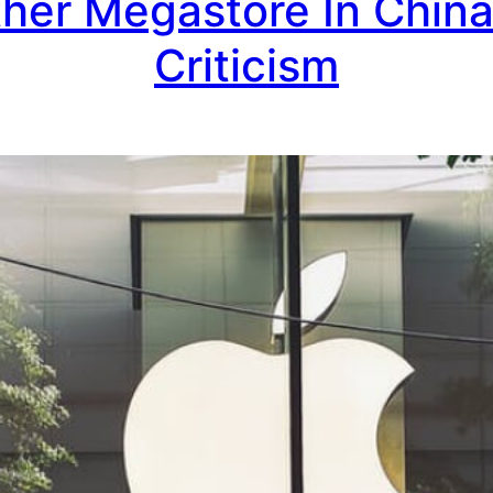
er Megastore In China
Criticism