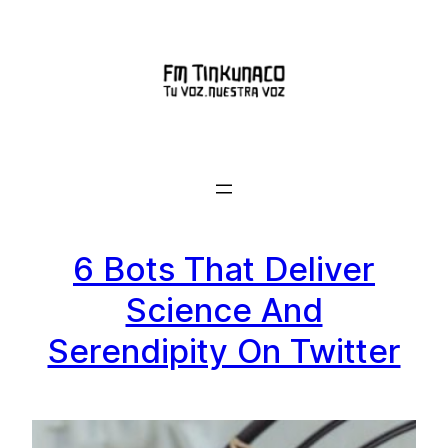
Saltar
al
contenido
6 Bots That Deliver
Science And
Serendipity On Twitter