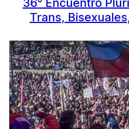
36° Encuentro Plur
Trans, Bisexuales