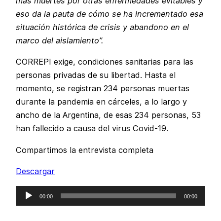
más muertes por otras enfermedades evitables y
eso da la pauta de cómo se ha incrementado esa
situación histórica de crisis y abandono en el
marco del aislamiento”.
CORREPI exige, condiciones sanitarias para las
personas privadas de su libertad. Hasta el
momento, se registran 234 personas muertas
durante la pandemia en cárceles, a lo largo y
ancho de la Argentina, de esas 234 personas, 53
han fallecido a causa del virus Covid-19.
Compartimos la entrevista completa
Descargar
Reproductor
00:00
00:00
de
audio