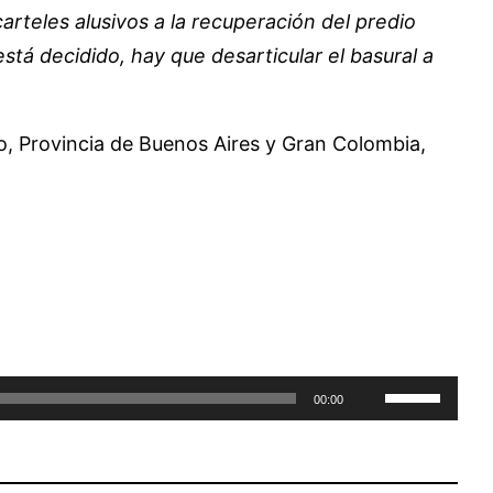
rteles alusivos a la recuperación del predio
á decidido, hay que desarticular el basural a
lio, Provincia de Buenos Aires y Gran Colombia,
Utiliza
00:00
las
teclas