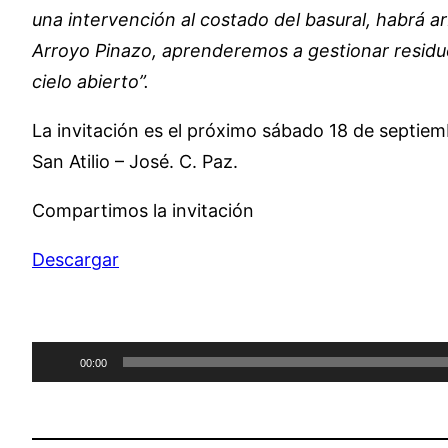
una intervención al costado del basural, habrá a
Arroyo Pinazo, aprenderemos a gestionar residuo
cielo abierto”.
La invitación es el próximo sábado 18 de septiemb
San Atilio – José. C. Paz.
Compartimos la invitación
Descargar
Reproductor
00:00
de
audio